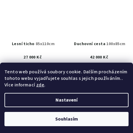
Lesní ticho
85x110cm
Duchovní cesta
100x85cm
27 000 Kč
42 000 Kč
K prodeji
(1 ks)
K prodeji
(1 ks)
Tento web používá soubory cookie. Dalším procházením
tohoto webu vyjadřujete souhlas s jejich používáním..
Detail
Do košíku
Více informací
zde
.
Nastavení
Z
Copyright 2026
obrazy akad. mal. Helena Hrušková
á
Štefková
. Všechna práva vyhrazena.
Upravit nastavení
cookies
p
Souhlasím
a
Vytvořil Shoptet