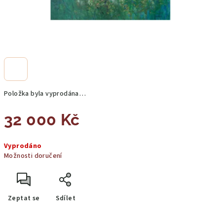
Položka byla vyprodána…
32 000 Kč
Měrná
Vyprodáno
cena:
Možnosti doručení
Zeptat se
Sdílet