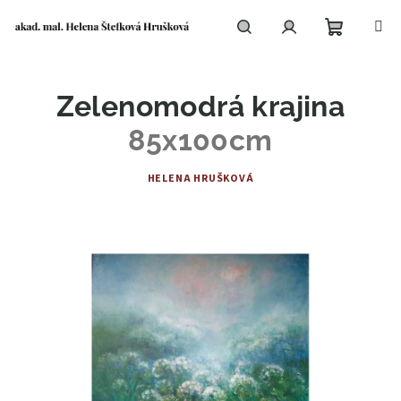
Přejít
na
obsah
Nákupní
Hledat
Přihlášení
Zelenomodrá krajina
košík
85x100cm
HELENA HRUŠKOVÁ