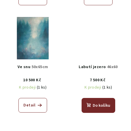
Ve snu
50x65cm
Labutí jezero
46x60
10 500 Kč
7 500 Kč
K prodeji
(1 ks)
K prodeji
(1 ks)
Detail
Do košíku