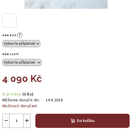
?
RÁM BÍLÝ
RÁM ZLATÝ
4 090 Kč
Měrná
K prodeji
(1 ks)
cena:
Můžeme doručit do:
14.8.2026
Možnosti doručení
−
+
Do košíku