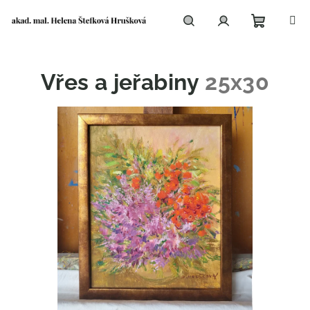
Přejít
na
obsah
Nákupní
Hledat
Přihlášení
Vřes a jeřabiny
25x30
košík