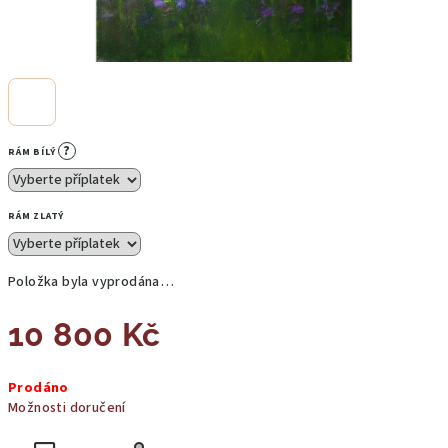
?
RÁM BÍLÝ
RÁM ZLATÝ
Položka byla vyprodána…
10 800 Kč
Měrná
Prodáno
cena:
Možnosti doručení