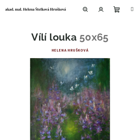
Přejít
na
obsah
Nákupní
Hledat
Přihlášení
Vílí louka
50x65
košík
HELENA HRUŠKOVÁ