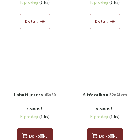
K prodeji
(1 ks)
K prodeji
(1 ks)
Detail
Detail
Labutí jezero
46x60
S třezalkou
32x41cm
7 500 Kč
5 500 Kč
K prodeji
(1 ks)
K prodeji
(1 ks)
Do košíku
Do košíku