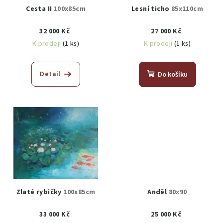
Cesta II
100x85cm
Lesní ticho
85x110cm
32 000 Kč
27 000 Kč
K prodeji
(1 ks)
K prodeji
(1 ks)
Detail
Do košíku
Zlaté rybičky
100x85cm
Anděl
80x90
33 000 Kč
25 000 Kč