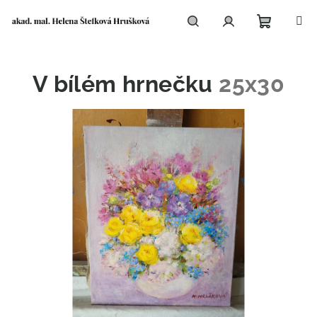
Přejít
na
obsah
Nákupní
Hledat
Přihlášení
V bílém hrnečku
25x30
košík