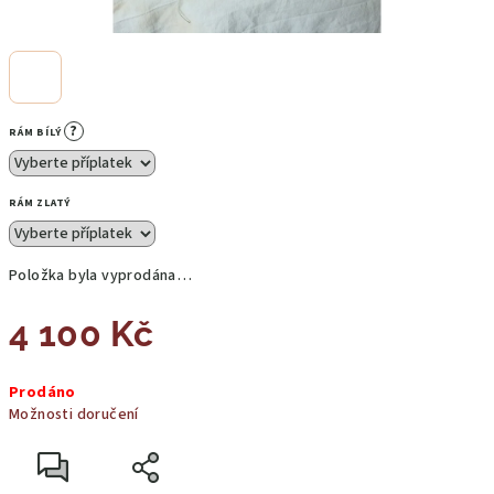
?
RÁM BÍLÝ
RÁM ZLATÝ
Položka byla vyprodána…
4 100 Kč
Měrná
Prodáno
cena:
Možnosti doručení