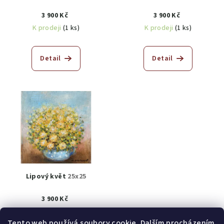
3 900 Kč
3 900 Kč
K prodeji
(1 ks)
K prodeji
(1 ks)
Detail
Detail
Lipový květ
25x25
3 900 Kč
K prodeji
(1 ks)
Tento web používá soubory cookie. Dalším procházením