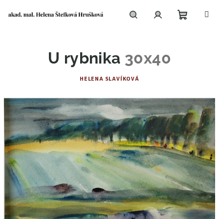
Přejít
na
obsah
Nákupní
Hledat
Přihlášení
U rybnika
30x40
košík
HELENA SLAVÍKOVÁ