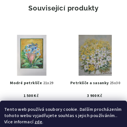
Související produkty
Modré petrklíče
21x29
Petrklíče a sasanky
25x30
1 500 Kč
3 900 Kč
K prodeji
(1 ks)
K prodeji
(1 ks)
Tento web používá soubory cookie. Dalším procházením
tohoto webu vyjadřujete souhlas s jejich používáním..
Detail
Detail
Více informací
zde
.