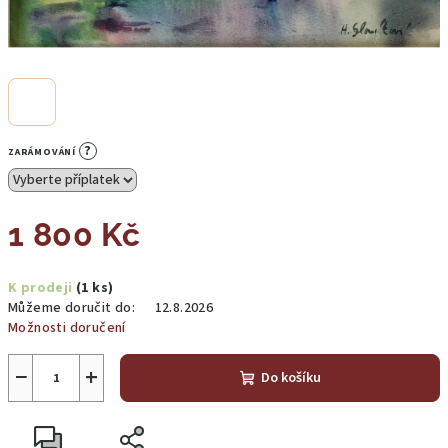
?
ZARÁMOVÁNÍ
1 800 Kč
Měrná
K prodeji
(1 ks)
cena:
Můžeme doručit do:
12.8.2026
Možnosti doručení
−
+
Do košíku