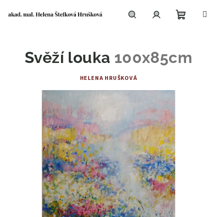
Přejít
na
obsah
Nákupní
Hledat
Přihlášení
Svěží louka
100x85cm
košík
HELENA HRUŠKOVÁ