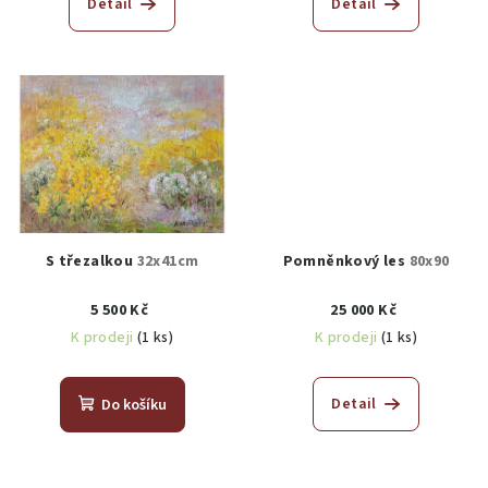
Detail
Detail
S třezalkou
32x41cm
Pomněnkový les
80x90
5 500 Kč
25 000 Kč
K prodeji
(1 ks)
K prodeji
(1 ks)
Detail
Do košíku