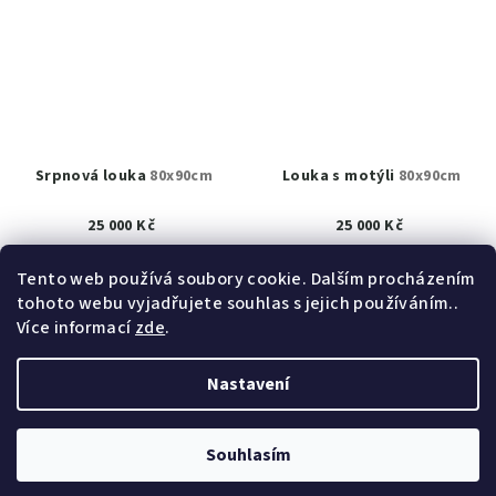
Srpnová louka
80x90cm
Louka s motýli
80x90cm
25 000 Kč
25 000 Kč
K prodeji
(1 ks)
K prodeji
(1 ks)
Tento web používá soubory cookie. Dalším procházením
tohoto webu vyjadřujete souhlas s jejich používáním..
Detail
Detail
Více informací
zde
.
Nastavení
Z
Copyright 2026
obrazy akad. mal. Helena Hrušková
á
Štefková
. Všechna práva vyhrazena.
Upravit nastavení
cookies
p
Souhlasím
a
Vytvořil Shoptet