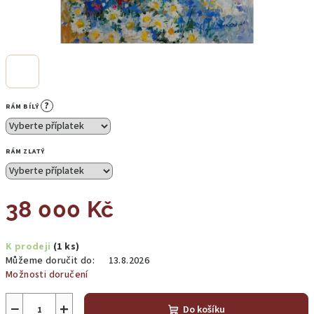
?
RÁM BÍLÝ
RÁM ZLATÝ
38 000 Kč
Měrná
K prodeji
(1 ks)
cena:
Můžeme doručit do:
13.8.2026
Možnosti doručení
−
+
Do košíku