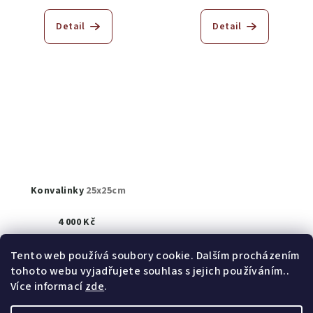
Detail
Detail
Konvalinky
25x25cm
4 000 Kč
K prodeji
(1 ks)
Tento web používá soubory cookie. Dalším procházením
tohoto webu vyjadřujete souhlas s jejich používáním..
Detail
Více informací
zde
.