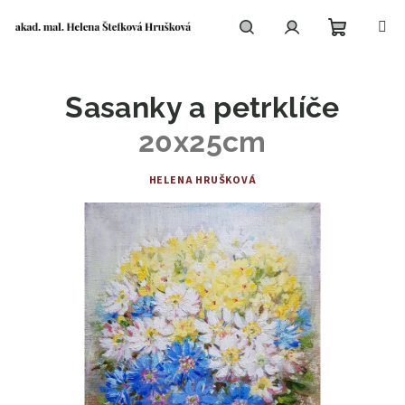
Přejít
na
obsah
Nákupní
Hledat
Přihlášení
Sasanky a petrklíče
košík
20x25cm
HELENA HRUŠKOVÁ