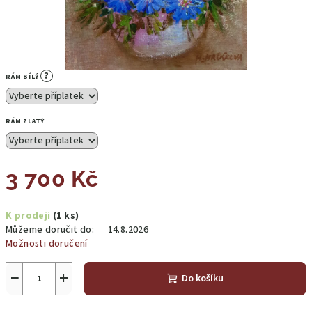
?
RÁM BÍLÝ
RÁM ZLATÝ
3 700 Kč
Měrná
K prodeji
(1 ks)
cena:
Můžeme doručit do:
14.8.2026
Možnosti doručení
−
+
Do košíku