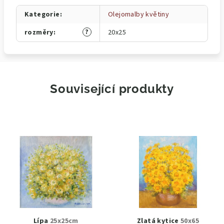
Kategorie
:
Olejomalby květiny
?
rozměry
:
20x25
Související produkty
Lípa
25x25cm
Zlatá kytice
50x65