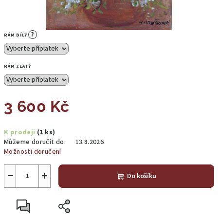
?
RÁM BÍLÝ
RÁM ZLATÝ
3 600 Kč
Měrná
K prodeji
(1 ks)
cena:
Můžeme doručit do:
13.8.2026
Možnosti doručení
−
+
Do košíku