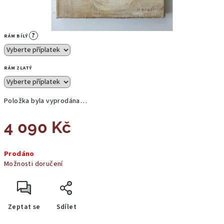
?
RÁM BÍLÝ
RÁM ZLATÝ
Položka byla vyprodána…
4 090 Kč
Měrná
Prodáno
cena:
Možnosti doručení
Zeptat se
Sdílet