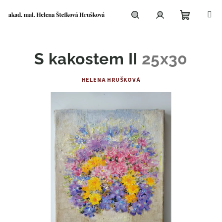
Přejít
na
obsah
Nákupní
Hledat
Přihlášení
S kakostem II
25x30
košík
HELENA HRUŠKOVÁ