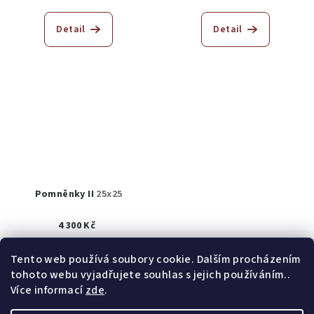
Detail
Detail
Pomněnky II
25x25
4 300 Kč
K prodeji
(1 ks)
Tento web používá soubory cookie. Dalším procházením
tohoto webu vyjadřujete souhlas s jejich používáním..
Detail
Více informací
zde
.