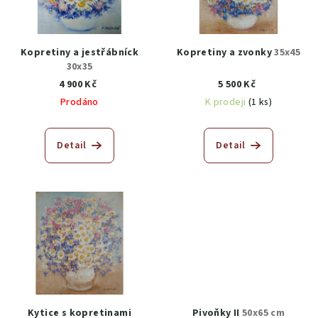
Kopretiny a jestřábníck
Kopretiny a zvonky
35x45
30x35
4 900 Kč
5 500 Kč
Prodáno
K prodeji
(1 ks)
Detail
Detail
Kytice s kopretinami
Pivoňky II
50x65 cm