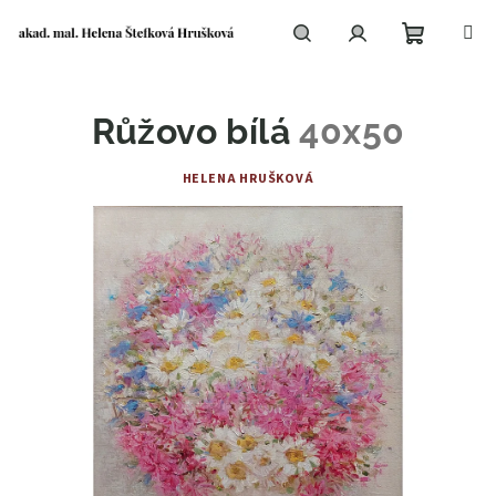
Přejít
na
obsah
Nákupní
Hledat
Přihlášení
Růžovo bílá
40x50
košík
HELENA HRUŠKOVÁ