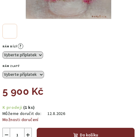
?
RÁM BÍLÝ
RÁM ZLATÝ
5 900 Kč
Měrná
K prodeji
(1 ks)
cena:
Můžeme doručit do:
12.8.2026
Možnosti doručení
−
+
Do košíku