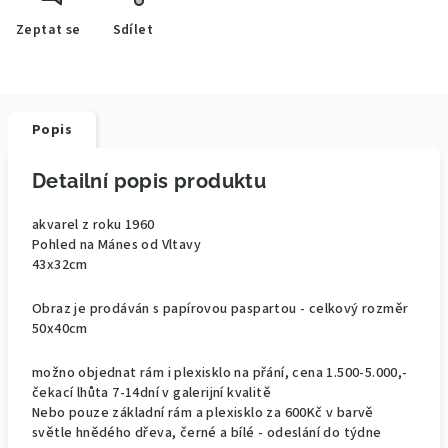
Zeptat se
Sdílet
Popis
Detailní popis produktu
akvarel z roku 1960
Pohled na Mánes od Vltavy
43x32cm
Obraz je prodáván s papírovou paspartou - celkový rozměr
50x40cm
možno objednat rám i plexisklo na přání, cena 1.500-5.000,-
čekací lhůta 7-14dní v galerijní kvalitě
Nebo pouze základní rám a plexisklo za 600Kč v barvě
světle hnědého dřeva, černé a bílé - odeslání do týdne