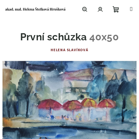
Přejít
na
obsah
Nákupní
Hledat
Přihlášení
První schůzka
40x50
košík
HELENA SLAVÍKOVÁ