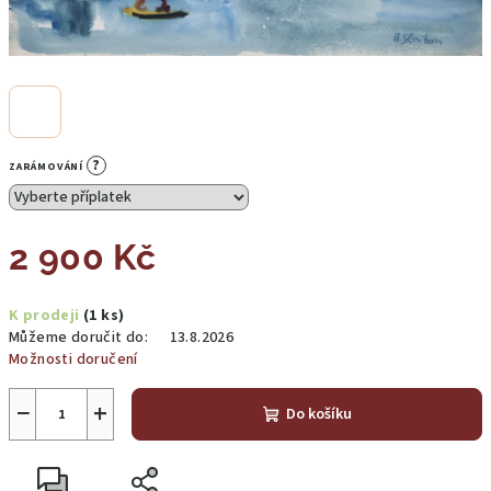
?
ZARÁMOVÁNÍ
2 900 Kč
Měrná
K prodeji
(1 ks)
cena:
Můžeme doručit do:
13.8.2026
Možnosti doručení
−
+
Do košíku