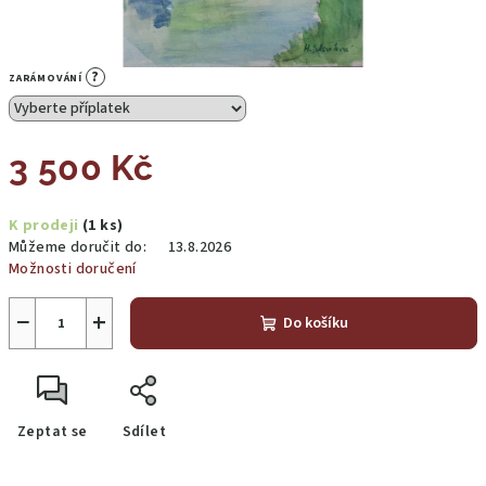
?
ZARÁMOVÁNÍ
3 500 Kč
Měrná
K prodeji
(1 ks)
cena:
Můžeme doručit do:
13.8.2026
Možnosti doručení
−
+
Do košíku
Zeptat se
Sdílet