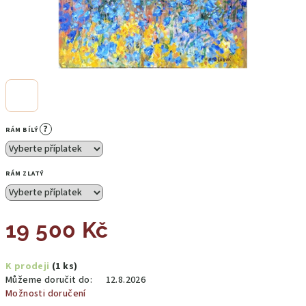
?
RÁM BÍLÝ
RÁM ZLATÝ
19 500 Kč
Měrná
K prodeji
(1 ks)
cena:
Můžeme doručit do:
12.8.2026
Možnosti doručení