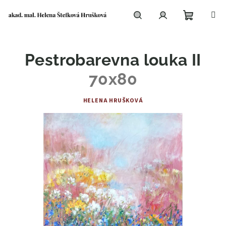
Přejít
na
obsah
Nákupní
Hledat
Přihlášení
Pestrobarevna louka II
košík
70x80
HELENA HRUŠKOVÁ