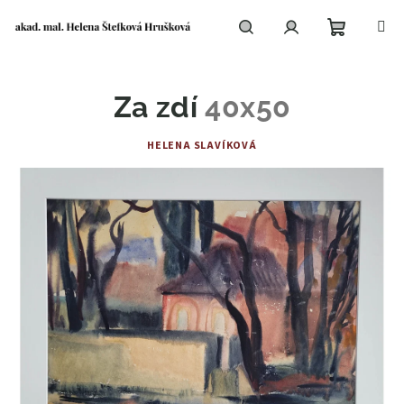
Přejít
na
obsah
Nákupní
Hledat
Přihlášení
Za zdí
40x50
košík
HELENA SLAVÍKOVÁ