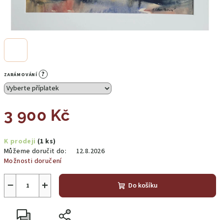
?
ZARÁMOVÁNÍ
3 900 Kč
Měrná
K prodeji
(1 ks)
cena:
Můžeme doručit do:
12.8.2026
Možnosti doručení
−
+
Do košíku