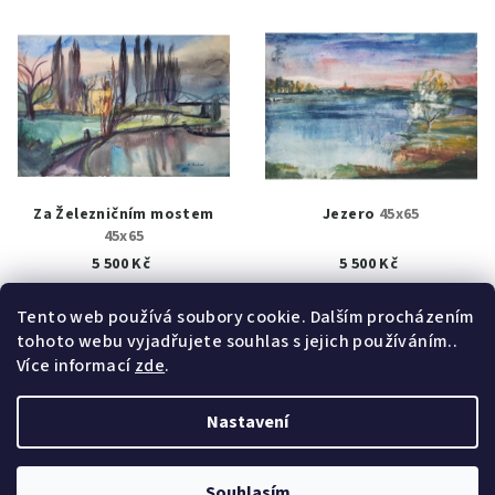
Za Železničním mostem
Jezero
45x65
45x65
5 500 Kč
5 500 Kč
K prodeji
(1 ks)
Prodáno
Tento web používá soubory cookie. Dalším procházením
tohoto webu vyjadřujete souhlas s jejich používáním..
Detail
Detail
Více informací
zde
.
Nastavení
Z
Copyright 2026
obrazy akad. mal. Helena Hrušková
á
Štefková
. Všechna práva vyhrazena.
Upravit nastavení
cookies
p
Souhlasím