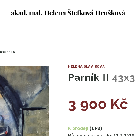
43X33CM
HELENA SLAVÍKOVÁ
Parník II
43x
3 900 Kč
Měrná
cena:
K prodeji
(1 ks)
Můžeme doručit do:
12.8.2026