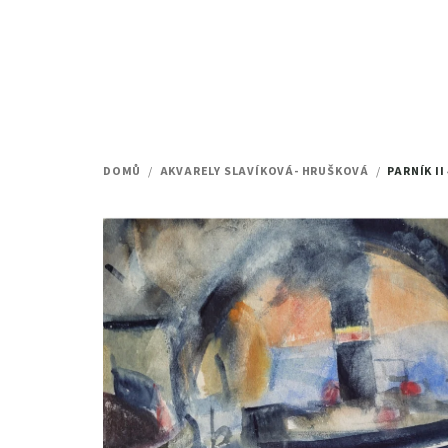
Přejít
na
obsah
DOMŮ
/
AKVARELY SLAVÍKOVÁ- HRUŠKOVÁ
/
PARNÍK II