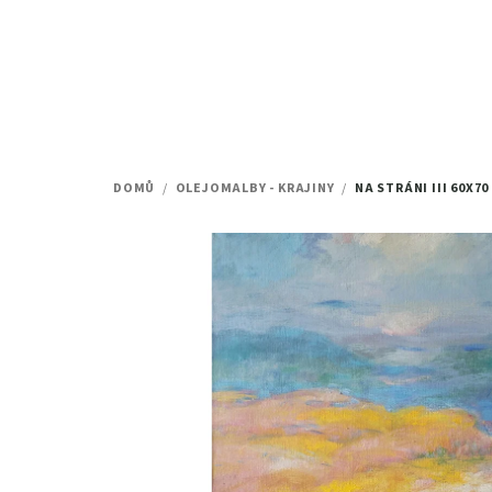
Přejít
na
obsah
DOMŮ
/
OLEJOMALBY - KRAJINY
/
NA STRÁNI III
60X70