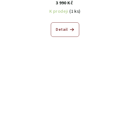
3 990 Kč
K prodeji
(1 ks)
Detail