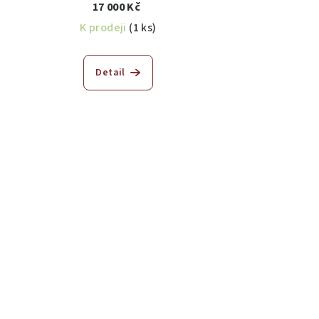
17 000 Kč
K prodeji
(1 ks)
Detail