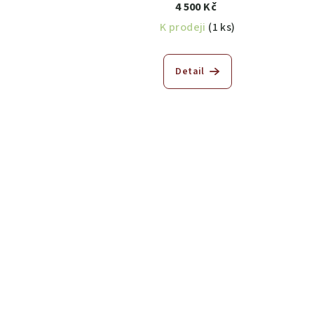
4 500 Kč
K prodeji
(1 ks)
Detail