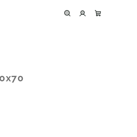
Hledat
Přihlášení
Nákupní
košík
0x70