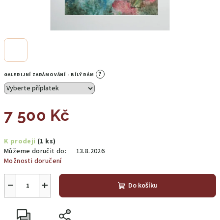
?
GALERIJNÍ ZARÁMOVÁNÍ - BÍLÝ RÁM
7 500 Kč
Měrná
K prodeji
(1 ks)
cena:
Můžeme doručit do:
13.8.2026
Možnosti doručení
−
+
Do košíku