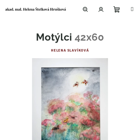
Přejít
na
obsah
Nákupní
Hledat
Přihlášení
Motýlci
42x60
košík
HELENA SLAVÍKOVÁ