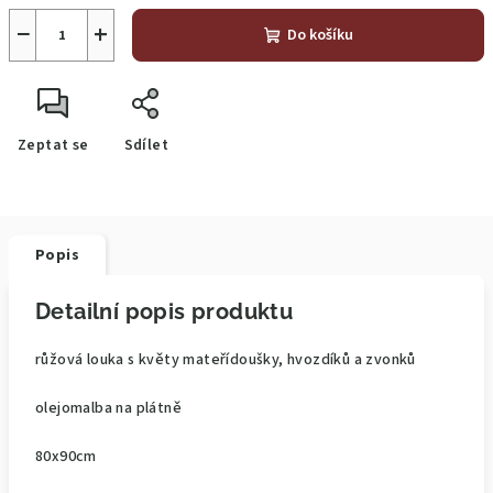
−
+
Do košíku
Zeptat se
Sdílet
Popis
Detailní popis produktu
růžová louka s květy mateřídoušky, hvozdíků a zvonků
olejomalba na plátně
80x90cm