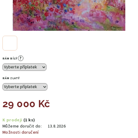
?
RÁM BÍLÝ
RÁM ZLATÝ
29 000 Kč
Měrná
K prodeji
(1 ks)
cena:
Můžeme doručit do:
13.8.2026
Možnosti doručení