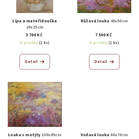
Lípa a mateřídouška
Růžová louka
40x50cm
20x25cm
3 700 Kč
7 500 Kč
K prodeji
(1 ks)
K prodeji
(1 ks)
Detail
Detail
Louka s motýly
100x85cm
Voňavá louka
60x70cm