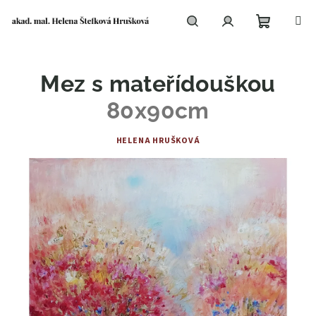
Přejít
na
obsah
Nákupní
Hledat
Přihlášení
Mez s mateřídouškou
košík
80x90cm
HELENA HRUŠKOVÁ