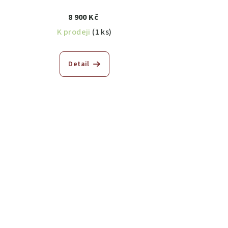
8 900 Kč
K prodeji
(1 ks)
Detail