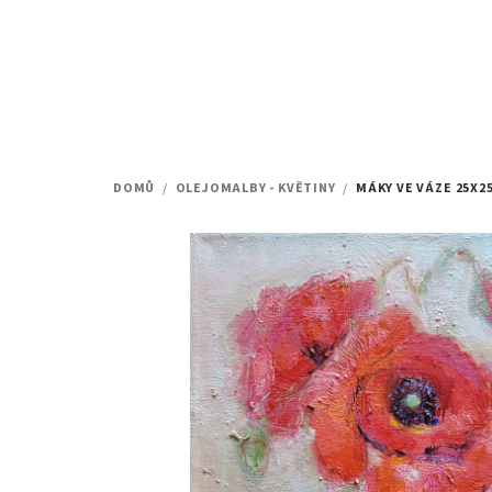
Přejít
na
obsah
DOMŮ
/
OLEJOMALBY - KVĚTINY
/
MÁKY VE VÁZE
25X2