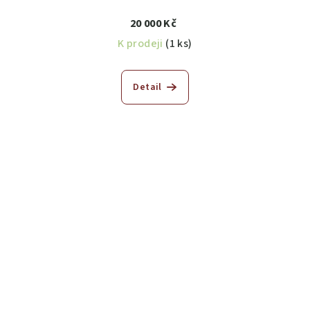
20 000 Kč
K prodeji
(1 ks)
Detail