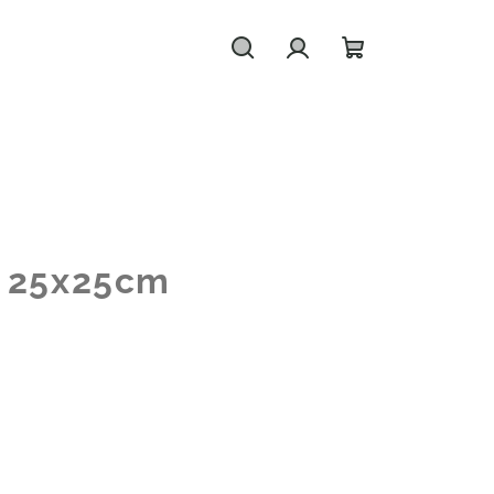
Hledat
Přihlášení
Nákupní
košík
e
25x25cm