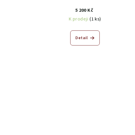
5 200 Kč
K prodeji
(1 ks)
Detail