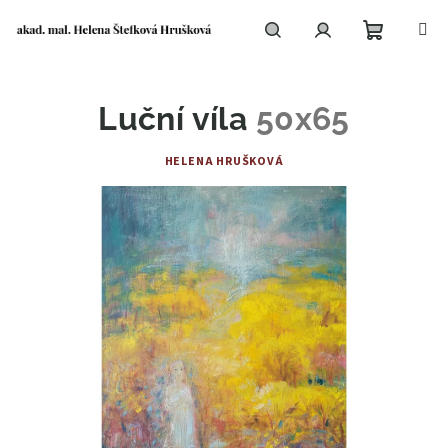
Přejít
na
obsah
Nákupní
Hledat
Přihlášení
Luční víla
50x65
košík
HELENA HRUŠKOVÁ