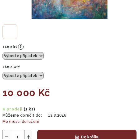
?
RÁM BÍLÝ
RÁM ZLATÝ
10 000 Kč
Měrná
K prodeji
(1 ks)
cena:
Můžeme doručit do:
13.8.2026
Možnosti doručení
−
+
Do košíku