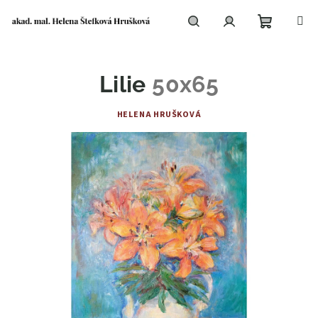
Přejít
na
obsah
Nákupní
Hledat
Přihlášení
Lilie
50x65
košík
HELENA HRUŠKOVÁ