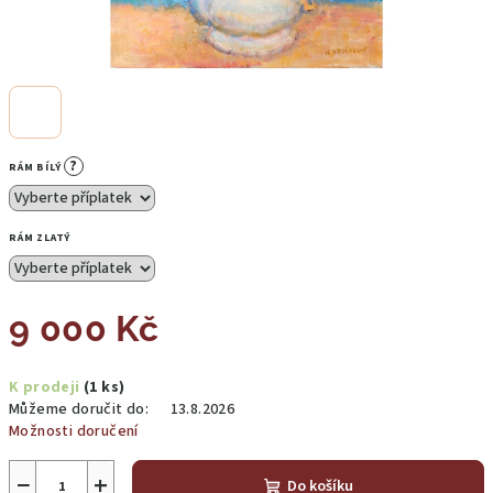
?
RÁM BÍLÝ
RÁM ZLATÝ
9 000 Kč
Měrná
K prodeji
(1 ks)
cena:
Můžeme doručit do:
13.8.2026
Možnosti doručení
−
+
Do košíku