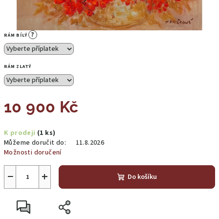
?
RÁM BÍLÝ
RÁM ZLATÝ
10 900 Kč
Měrná
K prodeji
(1 ks)
cena:
Můžeme doručit do:
11.8.2026
Možnosti doručení
−
+
Do košíku