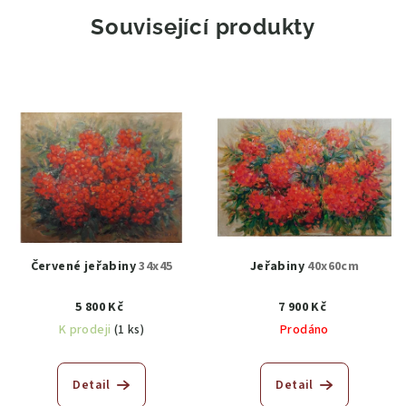
Související produkty
Červené jeřabiny
34x45
Jeřabiny
40x60cm
5 800 Kč
7 900 Kč
K prodeji
(1 ks)
Prodáno
Detail
Detail