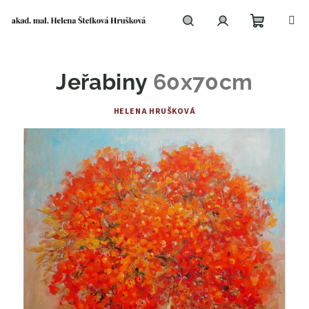
Přejít
na
obsah
Nákupní
Hledat
Přihlášení
Jeřabiny
60x70cm
košík
HELENA HRUŠKOVÁ