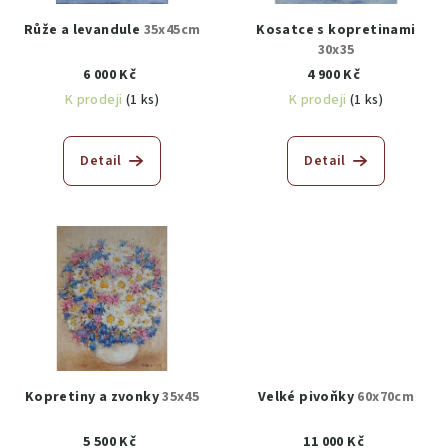
Růže a levandule
35x45cm
Kosatce s kopretinami
30x35
6 000 Kč
4 900 Kč
K prodeji
(1 ks)
K prodeji
(1 ks)
Detail
Detail
Kopretiny a zvonky
35x45
Velké pivoňky
60x70cm
5 500 Kč
11 000 Kč