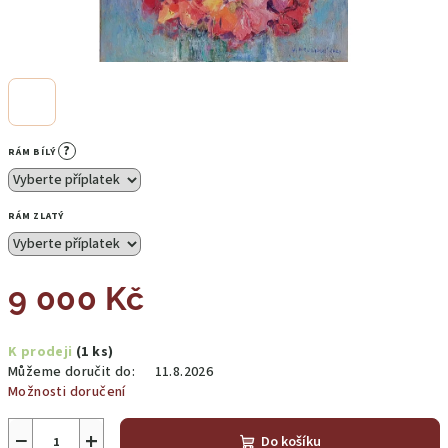
?
RÁM BÍLÝ
RÁM ZLATÝ
9 000 Kč
Měrná
K prodeji
(1 ks)
cena:
Můžeme doručit do:
11.8.2026
Možnosti doručení
−
+
Do košíku