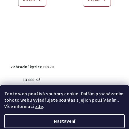
Zahradní kytice
60x70
13 000 Kč
K prodeji
(1 ks)
Tento web používá soubory cookie. Dalším procházením
tohoto webu vyjadřujete souhlas s jejich používáním..
Detail
Více informací
zde
.
Nastavení
Z
Copyright 2026
obrazy akad. mal. Helena Hrušková