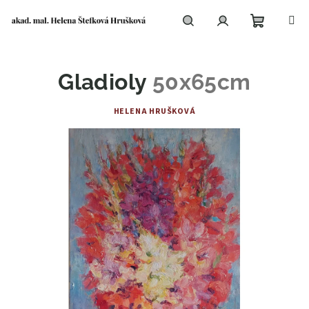
Přejít
na
obsah
Nákupní
Hledat
Přihlášení
Gladioly
50x65cm
košík
HELENA HRUŠKOVÁ