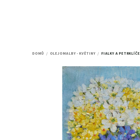
Přejít
na
obsah
DOMŮ
/
OLEJOMALBY - KVĚTINY
/
FIALKY A PETRKLÍČ