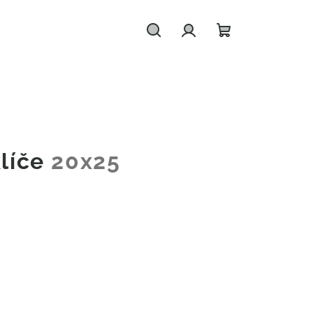
Hledat
Přihlášení
Nákupní
košík
klíče
20x25