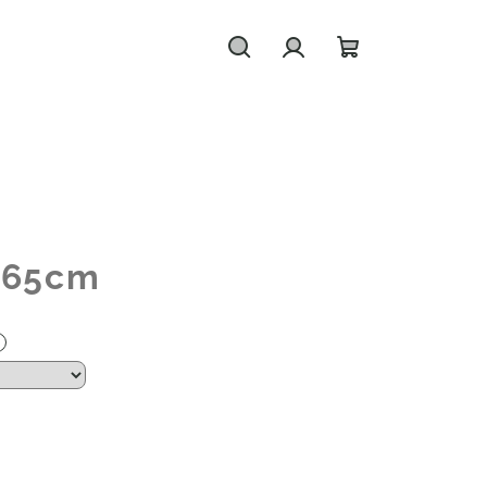
Hledat
Přihlášení
Nákupní
košík
x65cm
?