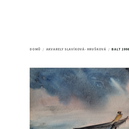
Přejít
na
obsah
DOMŮ
/
AKVARELY SLAVÍKOVÁ- HRUŠKOVÁ
/
BALT 199